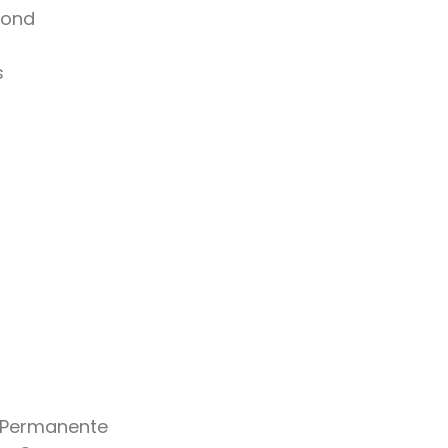
mond
s
 Permanente