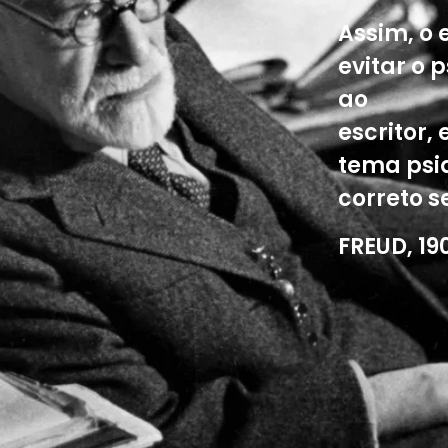
Assim, o 
evitar o 
ao
escritor,
tema psiq
correto s
FREUD, 19