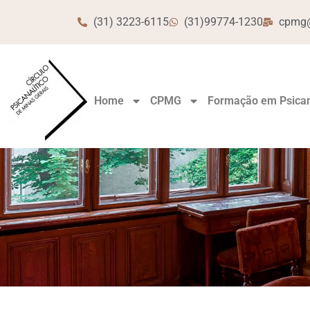
(31) 3223-6115
(31)99774-1230
cpmg@
Home
CPMG
Formação em Psican