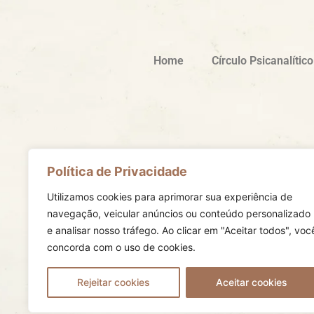
Home
Círculo Psicanalític
Política de Privacidade
Formas de contato
Rua Maranhão 734 – 3º andar Santa Efigêni
Utilizamos cookies para aprimorar sua experiência de
Belo Horizonte MG
navegação, veicular anúncios ou conteúdo personalizado
cpmg@cpmg.com.br
e analisar nosso tráfego.
Ao clicar em "Aceitar todos", voc
(31) 3223-6115
concorda com o uso de cookies.
(31)99774-1230
(31)99774-1230
Rejeitar cookies
Aceitar cookies
© Círculo Psicanalítico de Minas Gerais direito