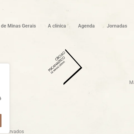
o de Minas Gerais
A clínica
Agenda
Jornadas
a,
Ma
ê
s reservados