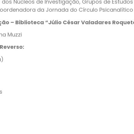
a dos Núcleos de Investigação, Grupos de Estudos
 Coordenadora da Jornada do Círculo Psicanalítico
o – Biblioteca “Júlio César Valadares Roquet
ha Muzzi
Reverso:
a)
s