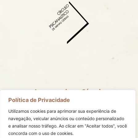
Acompanhe o Círculo
Mantenha-se informado com todas as nossas redes
Política de Privacidade
sociais.
Utilizamos cookies para aprimorar sua experiência de
navegação, veicular anúncios ou conteúdo personalizado
e analisar nosso tráfego.
Ao clicar em "Aceitar todos", você
concorda com o uso de cookies.