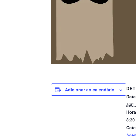
DET
Adicionar ao calendário
Data
abril
Hora
8:30
Cate
Age