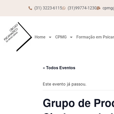
(31) 3223-6115
(31)99774-1230
cpmg@
Home
CPMG
Formação em Psican
« Todos Eventos
Este evento já passou.
Grupo de Prod