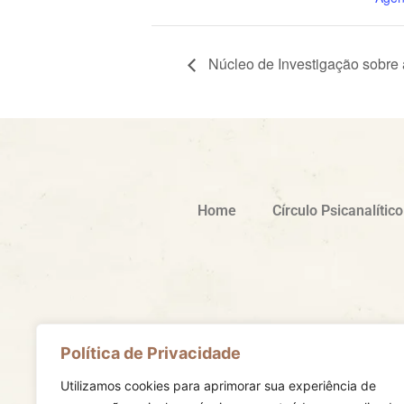
Núcleo de Investigação sobre a
Home
Círculo Psicanalític
Política de Privacidade
Formas de contato
Rua Maranhão 734 – 3º andar Santa Efigêni
Utilizamos cookies para aprimorar sua experiência de
Belo Horizonte MG