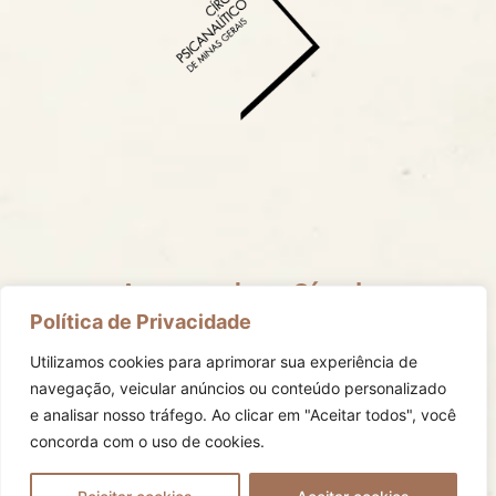
Acompanhe o Círculo
Mantenha-se informado com todas as nossas redes
Política de Privacidade
sociais.
Utilizamos cookies para aprimorar sua experiência de
navegação, veicular anúncios ou conteúdo personalizado
e analisar nosso tráfego.
Ao clicar em "Aceitar todos", você
concorda com o uso de cookies.
© Círculo Psicanalítico de Minas Gerais direitos
reservados