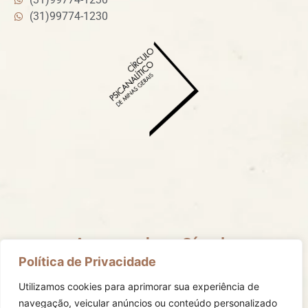
(31)99774-1230
Acompanhe o Círculo
Mantenha-se informado com todas as nossas redes
Política de Privacidade
sociais.
Utilizamos cookies para aprimorar sua experiência de
navegação, veicular anúncios ou conteúdo personalizado