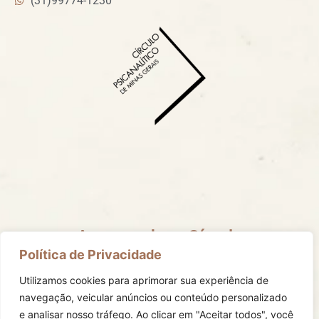
(31)99774-1230
Acompanhe o Círculo
Mantenha-se informado com todas as nossas redes
Política de Privacidade
sociais.
Utilizamos cookies para aprimorar sua experiência de
navegação, veicular anúncios ou conteúdo personalizado
e analisar nosso tráfego.
Ao clicar em "Aceitar todos", você