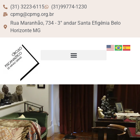
(31) 3223-6115
(31)99774-1230
cpmg@cpmg.org.br
Rua Maranhão, 734 - 3° andar Santa Efigênia Belo
Horizonte MG