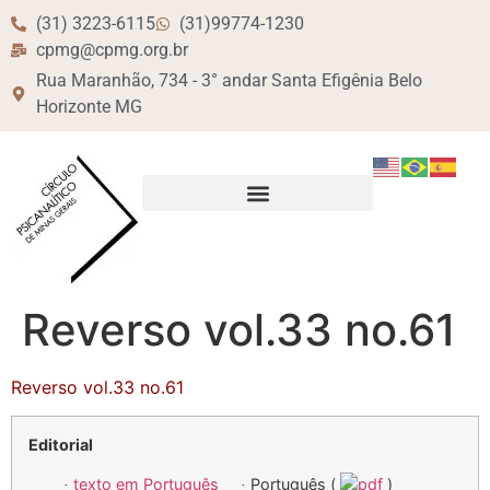
(31) 3223-6115
(31)99774-1230
cpmg@cpmg.org.br
Rua Maranhão, 734 - 3° andar Santa Efigênia Belo
Horizonte MG
Reverso vol.33 no.61
Reverso vol.33 no.61
Editorial
texto em Português
Português (
pdf
)
·
·