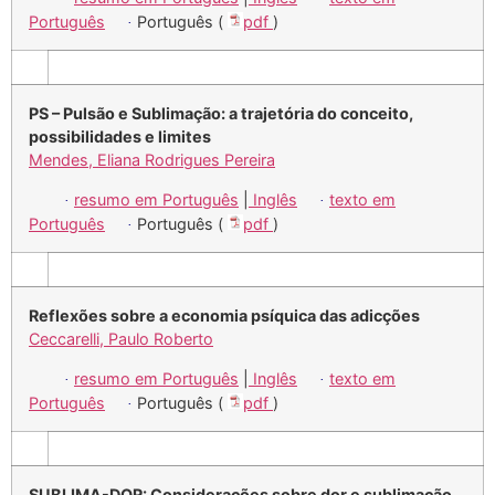
Português
Português (
pdf
)
·
PS – Pulsão e Sublimação: a trajetória do conceito,
possibilidades e limites
Mendes, Eliana Rodrigues Pereira
resumo em Português
|
Inglês
texto em
·
·
Português
Português (
pdf
)
·
Reflexões sobre a economia psíquica das adicções
Ceccarelli, Paulo Roberto
resumo em Português
|
Inglês
texto em
·
·
Português
Português (
pdf
)
·
SUBLIMA-DOR: Considerações sobre dor e sublimação