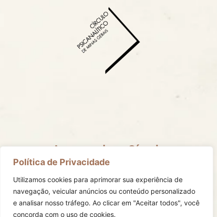
Acompanhe o Círculo
Mantenha-se informado com todas as nossas redes
Política de Privacidade
sociais.
Utilizamos cookies para aprimorar sua experiência de
navegação, veicular anúncios ou conteúdo personalizado
e analisar nosso tráfego.
Ao clicar em "Aceitar todos", você
concorda com o uso de cookies.