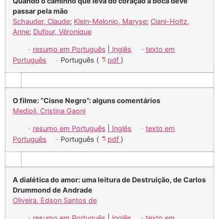
Quando o caminho que leva do coração à boca deve
passar pela mão
Schauder, Claude
;
Klein-Melonio, Maryse
;
Ciani-Holtz,
Anne
;
Dufour, Véronique
resumo em Português
|
Inglês
texto em
·
·
Português
Português (
pdf
)
·
O filme: “Cisne Negro”: alguns comentários
Medioli, Cristina Gaoni
resumo em Português
|
Inglês
texto em
·
·
Português
Português (
pdf
)
·
A dialética do amor: uma leitura de Destruição, de Carlos
Drummond de Andrade
Oliveira, Edson Santos de
resumo em Português
|
Inglês
texto em
·
·