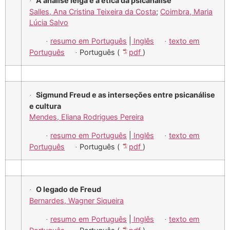
A análise leiga e a ética da psicanálise
·
Salles, Ana Cristina Teixeira da Costa
;
Coimbra, Maria
Lúcia Salvo
resumo em Português
|
Inglês
texto em
·
·
Português
Português (
pdf
)
·
Sigmund Freud e as interseções entre psicanálise
·
e cultura
Mendes, Eliana Rodrigues Pereira
resumo em Português
|
Inglês
texto em
·
·
Português
Português (
pdf
)
·
O legado de Freud
·
Bernardes, Wagner Siqueira
resumo em Português
|
Inglês
texto em
·
·