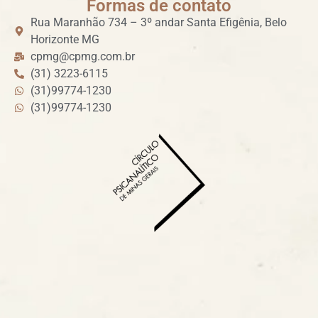
Formas de contato
Rua Maranhão 734 – 3º andar Santa Efigênia, Belo
Horizonte MG
cpmg@cpmg.com.br
(31) 3223-6115
(31)99774-1230
(31)99774-1230