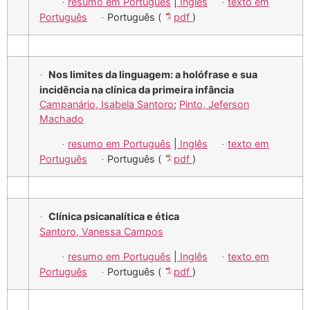
resumo em Português
|
Inglês
texto em
·
·
Português
Português (
pdf
)
·
Nos limites da linguagem: a holófrase e sua
·
incidência na clínica da primeira infância
Campanário, Isabela Santoro
;
Pinto, Jeferson
Machado
resumo em Português
|
Inglês
texto em
·
·
Português
Português (
pdf
)
·
Clínica psicanalítica e ética
·
Santoro, Vanessa Campos
resumo em Português
|
Inglês
texto em
·
·
Português
Português (
pdf
)
·